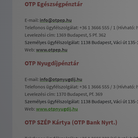
OTP Egészségpénztár
E-mail:
info@otpep.hu
Telefonos ügyfélszolgálat: +36 1 3666 555 / 1
(Hívható: h
Levelezési cím: 1369 Budapest, 5 Pf. 362
Személyes ügyfélszolgálat: 1138 Budapest, Váci út 135-
Web:
www.otpep.hu
OTP Nyugdíjpénztár
E-mail:
info@otpnyugdij.hu
Telefonos ügyfélszolgálat: +36 1 3666 555 / 3 (Hívható: h
Levelezési cím: 1370 Budapest, Pf. 369
Személyes ügyfélszolgálat: 1138 Budapest, Váci út 135-
Web:
www.otpnyugdij.hu
OTP SZÉP Kártya (OTP Bank Nyrt.)