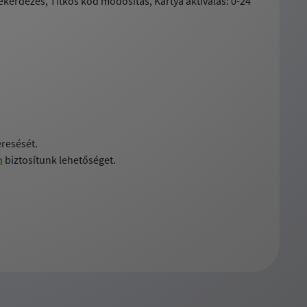
ekérdezés, Titkos kód módosítás, Kártya aktiválás: 0-24
eresését.
n
biztosítunk lehetőséget.