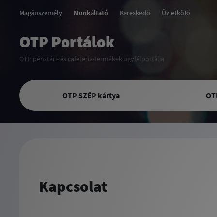
Magánszemély
Munkáltató
Kereskedő
Üzletkötő
OTP Portálok
OTP pénztári- és cafeteria-termékek ügyfélportálja
OTP SZÉP kártya
OT
Kapcsolat