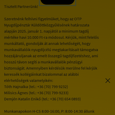
Tisztelt Partnerünk!
Szeretnénk felhívni figyelmüket, hogy az OTP
Nyugdíjpénztár Küldöttközgyűlésének határozata
alapján 2025. január 1. napjától a minimum tagdíj
mértéke havi 10.000 Ft-ra módosul. Kérjük, mint felelős
munkáltató, gondolják át annak lehetőségét, hogy
munkavállalóik nyugdíjcélú megtakarításait támogatva
hozzájáruljanak az emelt összegű tagdíjfizetéshez, ami
hosszú távon segíti a munkavállalók pénzügyi
biztonságát. Amennyiben kérdésük merülne fel kérjük
keressék kollégáinkat bizalommal az alábbi
elérhetőségek valamelyikén:
Tóth Hajnalka (tel.: +36 (70) 799 9232)
Milisics Ágnes (tel.: +36 (70) 799-9233)
Demjén Katalin Enikő (tel.: +36 (70) 654 0893)
Munkanapokon H-CS 8:00-16:00, P: 8:00-14:30 állunk