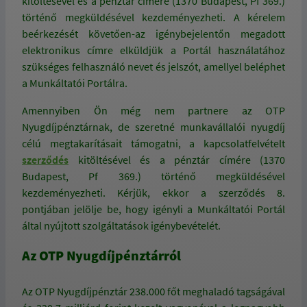
kitöltésével és a pénztár címére (1370 Budapest, Pf 369.)
történő megküldésével kezdeményezheti. A kérelem
beérkezését követően-az igénybejelentőn megadott
elektronikus címre elküldjük a Portál használatához
szükséges felhasználó nevet és jelszót, amellyel beléphet
a Munkáltatói Portálra.
Amennyiben Ön még nem partnere az OTP
Nyugdíjpénztárnak, de szeretné munkavállalói nyugdíj
célú megtakarításait támogatni, a kapcsolatfelvételt
szerződés
kitöltésével és a pénztár címére (1370
Budapest, Pf 369.) történő megküldésével
kezdeményezheti. Kérjük, ekkor a szerződés 8.
pontjában jelölje be, hogy igényli a Munkáltatói Portál
által nyújtott szolgáltatások igénybevételét.
Az OTP Nyugdíjpénztárról
Az OTP Nyugdíjpénztár 238.000 főt meghaladó tagságával