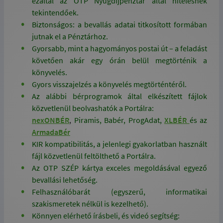
ezáltal az OTP Nyugdíjpénztár által hitelesnek
tekintendőek.
Biztonságos: a bevallás adatai titkosított formában
jutnak el a Pénztárhoz.
Gyorsabb, mint a hagyományos postai út – a feladást
követően akár egy órán belül megtörténik a
könyvelés.
Gyors visszajelzés a könyvelés megtörténtéről.
Az alábbi bérprogramok által elkészített fájlok
közvetlenül beolvashatók a Portálra:
nexONBÉR
,
Piramis, Babér, ProgAdat,
XLBÉR
és az
ArmadaBér
KIR kompatibilitás, a jelenlegi gyakorlatban használt
fájl közvetlenül feltölthető a Portálra.
Az OTP SZÉP kártya exceles megoldásával egyező
bevallási lehetőség.
Felhasználóbarát (egyszerű, informatikai
szakismeretek nélkül is kezelhető).
Könnyen elérhető írásbeli, és videó segítség: