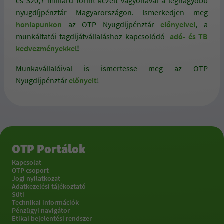
és 320,7 milliárd forint kezelt vagyonával a legnagyobb
nyugdíjpénztár Magyarországon. Ismerkedjen meg
honlapunkon
az OTP Nyugdíjpénztár
előnyeivel
, a
munkáltatói tagdíjátvállaláshoz kapcsolódó
adó- és TB
kedvezményekkel
!
Munkavállalóival is ismertesse meg az OTP
Nyugdíjpénztár
előnyeit
!
OTP Portálok
Kapcsolat
OTP csoport
Jogi nyilatkozat
Adatkezelési tájékoztató
Süti
Technikai információk
Pénzügyi navigátor
Etikai bejelentési rendszer