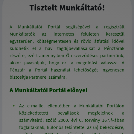
Tisztelt Munkáltató!
A Munkáltatói Portál segítségével a regisztrált
Munkáltatók az internetes felületen keresztül
egyszerűen, költségmentesen és rövid átfutási idővel
küldhetik el a havi tagdíjbevallásaikat a Pénztárak
részére, ezért amennyiben Ön szerződéses partnerünk,
akkor javasoljuk, hogy ezt a megoldást válassza. A
Pénztár a Portál használat lehetőségét ingyenesen
biztosítja Partnerei számára.
A Munkáltatói Portál előnyei
Az e-maillel ellentétben a Munkáltatói Portálon
közlekedtetett bevallások megfelelnek a
számvitelről szóló 2000. évi C. törvény 167.§-ában
foglaltaknak, különös tekintettel az (5) bekezdésre,