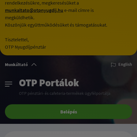
rendelkezésükre, megkeresésüket a
munkaltato@otpnyugdij.hu
e-mail címre is
megküldhetik.
Köszönjük együttműködésüket és támogatásukat.
Tisztelettel,
OTP Nyugdíjpénztár
Munkáltató
English
OTP Portálok
OTP pénztári- és cafeteria-termékek ügyfélportálja
Belépés