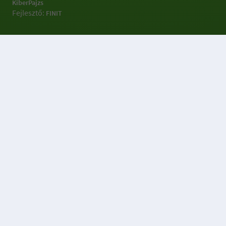
KiberPajzs
Fejlesztő:
FINIT
Sütibeállításokkal
kapcsolatos információk
Az OTP Portálok weboldal 3 féle sütit (Alapműködést biztosító,
Statisztikai, Célzó- és hirdetési) sütit, használ a weboldal
működtetése, használatának megkönnyítése, a weboldalon
végzett tevékenység nyomon követése és releváns ajánlatok
megjelenítése érdekében.
Az Alapműködést biztosító sütik alkalmazása nélkül nem tudjuk
garantálni Önnek weboldalunk kényelmes használatát így
elengedhetetlenek a weboldal működéséhez és ezért nem lehet